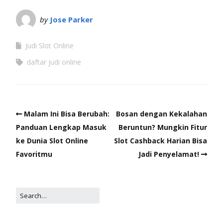
by
Jose Parker
Judi Slot Online
daftar judi online
Malam Ini Bisa Berubah:
Bosan dengan Kekalahan
Panduan Lengkap Masuk
Beruntun? Mungkin Fitur
ke Dunia Slot Online
Slot Cashback Harian Bisa
Favoritmu
Jadi Penyelamat!