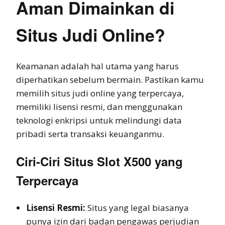
Aman Dimainkan di
Situs Judi Online?
Keamanan adalah hal utama yang harus
diperhatikan sebelum bermain. Pastikan kamu
memilih situs judi online yang terpercaya,
memiliki lisensi resmi, dan menggunakan
teknologi enkripsi untuk melindungi data
pribadi serta transaksi keuanganmu.
Ciri-Ciri Situs Slot X500 yang
Terpercaya
Lisensi Resmi:
Situs yang legal biasanya
punya izin dari badan pengawas perjudian