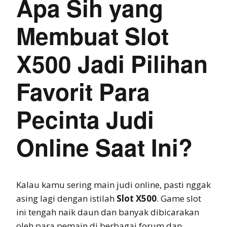
Apa Sih yang
Membuat Slot
X500 Jadi Pilihan
Favorit Para
Pecinta Judi
Online Saat Ini?
Kalau kamu sering main judi online, pasti nggak
asing lagi dengan istilah
Slot X500
. Game slot
ini tengah naik daun dan banyak dibicarakan
oleh para pemain di berbagai forum dan