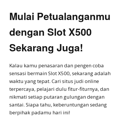
Mulai Petualanganmu
dengan Slot X500
Sekarang Juga!
Kalau kamu penasaran dan pengen coba
sensasi bermain Slot X500, sekarang adalah
waktu yang tepat. Cari situs judi online
terpercaya, pelajari dulu fitur-fiturnya, dan
nikmati setiap putaran gulungan dengan
santai. Siapa tahu, keberuntungan sedang
berpihak padamu hari ini!