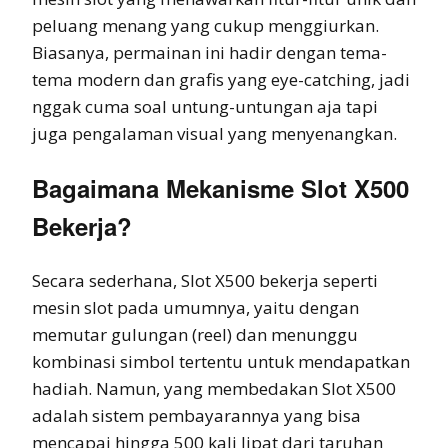
peluang menang yang cukup menggiurkan.
Biasanya, permainan ini hadir dengan tema-
tema modern dan grafis yang eye-catching, jadi
nggak cuma soal untung-untungan aja tapi
juga pengalaman visual yang menyenangkan.
Bagaimana Mekanisme Slot X500
Bekerja?
Secara sederhana, Slot X500 bekerja seperti
mesin slot pada umumnya, yaitu dengan
memutar gulungan (reel) dan menunggu
kombinasi simbol tertentu untuk mendapatkan
hadiah. Namun, yang membedakan Slot X500
adalah sistem pembayarannya yang bisa
mencapai hingga 500 kali lipat dari taruhan