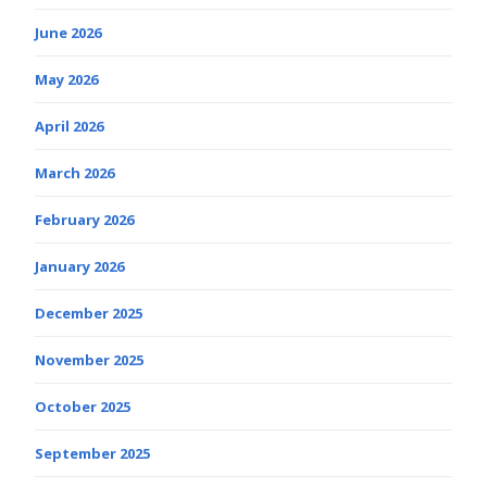
June 2026
May 2026
April 2026
March 2026
February 2026
January 2026
December 2025
November 2025
October 2025
September 2025