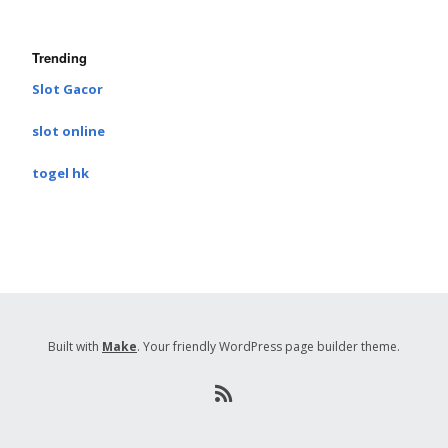
Trending
Slot Gacor
slot online
togel hk
Built with
Make
. Your friendly WordPress page builder theme.