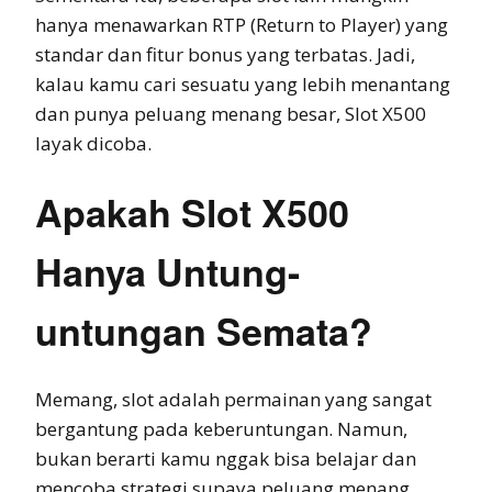
hanya menawarkan RTP (Return to Player) yang
standar dan fitur bonus yang terbatas. Jadi,
kalau kamu cari sesuatu yang lebih menantang
dan punya peluang menang besar, Slot X500
layak dicoba.
Apakah Slot X500
Hanya Untung-
untungan Semata?
Memang, slot adalah permainan yang sangat
bergantung pada keberuntungan. Namun,
bukan berarti kamu nggak bisa belajar dan
mencoba strategi supaya peluang menang