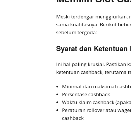
Meski terdengar menggiurkan, 
sama kualitasnya. Berikut bebe
sebelum tergoda:
Syarat dan Ketentuan
Ini hal paling krusial. Pastika
ketentuan cashback, terutama t
Minimal dan maksimal cashb
Persentase cashback
Waktu klaim cashback (apaka
Peraturan rollover atau wag
cashback