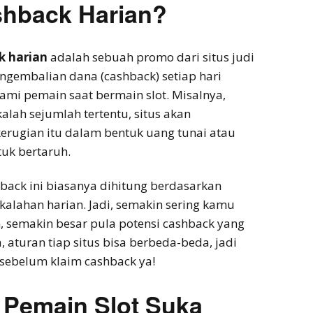
ashback Harian?
k harian
adalah sebuah promo dari situs judi
ngembalian dana (cashback) setiap hari
ami pemain saat bermain slot. Misalnya,
alah sejumlah tertentu, situs akan
erugian itu dalam bentuk uang tunai atau
tuk bertaruh.
hback ini biasanya dihitung berdasarkan
ekalahan harian. Jadi, semakin sering kamu
 semakin besar pula potensi cashback yang
, aturan tiap situs bisa berbeda-beda, jadi
 sebelum klaim cashback ya!
Pemain Slot Suka