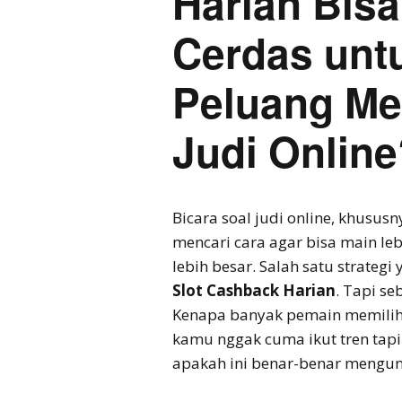
Harian Bisa
Cerdas un
Peluang Me
Judi Online
Bicara soal judi online, khusus
mencari cara agar bisa main l
lebih besar. Salah satu strate
Slot Cashback Harian
. Tapi se
Kenapa banyak pemain memilih 
kamu nggak cuma ikut tren tap
apakah ini benar-benar mengu