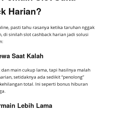
k Harian?
ine, pasti tahu rasanya ketika taruhan nggak
 di sinilah slot cashback harian jadi solusi
n:
ewa Saat Kalah
dan main cukup lama, tapi hasilnya malah
rian, setidaknya ada sedikit “penolong”
hilangan total. Ini seperti bonus hiburan
ga.
main Lebih Lama