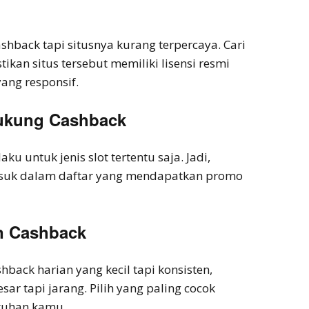
shback tapi situsnya kurang terpercaya. Cari
ikan situs tersebut memiliki lisensi resmi
yang responsif.
dukung Cashback
u untuk jenis slot tertentu saja. Jadi,
asuk dalam daftar yang mendapatkan promo
n Cashback
back harian yang kecil tapi konsisten,
ar tapi jarang. Pilih yang paling cocok
tuhan kamu.