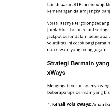
lain di pasar. RTP ini menunju
kemenangan dalam jangka panj
Volatilitasnya tergolong sedan
jumlah kecil akan relatif seri
jackpot besar dalam beberapa 
volatilitas ini cocok bagi pema
dan reward yang menggugah.
Strategi Bermain yang 
xWays
Mengingat mekanismenya yang s
beberapa tips bermain yang bis
Kenali Pola xWays:
Amati ba