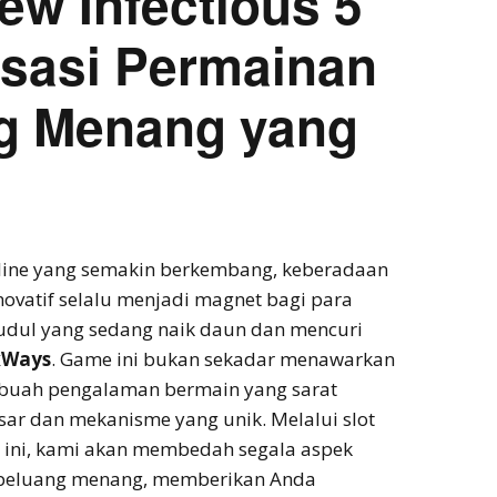
ew Infectious 5
sasi Permainan
g Menang yang
line yang semakin berkembang, keberadaan
ovatif selalu menjadi magnet bagi para
u judul yang sedang naik daun dan mencuri
 xWays
. Game ini bukan sekadar menawarkan
ebuah pengalaman bermain yang sarat
ar dan mekanisme yang unik. Melalui slot
ys ini, kami akan membedah segala aspek
ga peluang menang, memberikan Anda