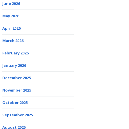
June 2026
May 2026
April 2026
March 2026
February 2026
January 2026
December 2025
November 2025
October 2025
September 2025
August 2025