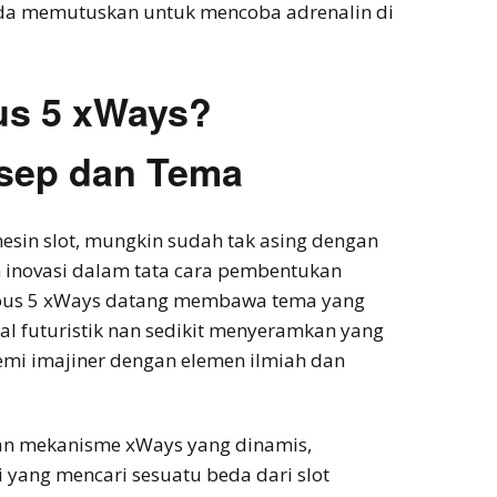
a memutuskan untuk mencoba adrenalin di
ous 5 xWays?
sep dan Tema
sin slot, mungkin sudah tak asing dengan
n inovasi dalam tata cara pembentukan
ious 5 xWays datang membawa tema yang
al futuristik nan sedikit menyeramkan yang
mi imajiner dengan elemen ilmiah dan
dan mekanisme xWays yang dinamis,
 yang mencari sesuatu beda dari slot