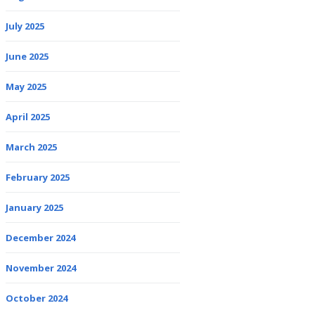
July 2025
June 2025
May 2025
April 2025
March 2025
February 2025
January 2025
December 2024
November 2024
October 2024