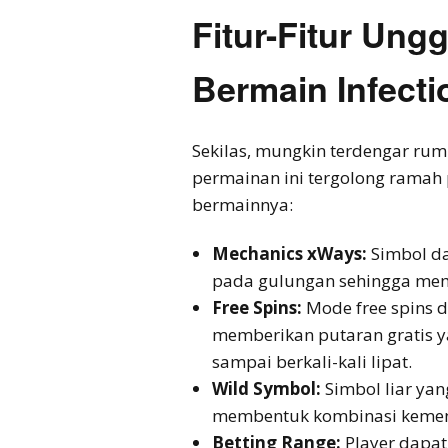
Fitur-Fitur Ung
Bermain Infect
Sekilas, mungkin terdengar rumi
permainan ini tergolong ramah p
bermainnya:
Mechanics xWays:
Simbol da
pada gulungan sehingga me
Free Spins:
Mode free spins d
memberikan putaran gratis 
sampai berkali-kali lipat.
Wild Symbol:
Simbol liar ya
membentuk kombinasi keme
Betting Range:
Player dapat