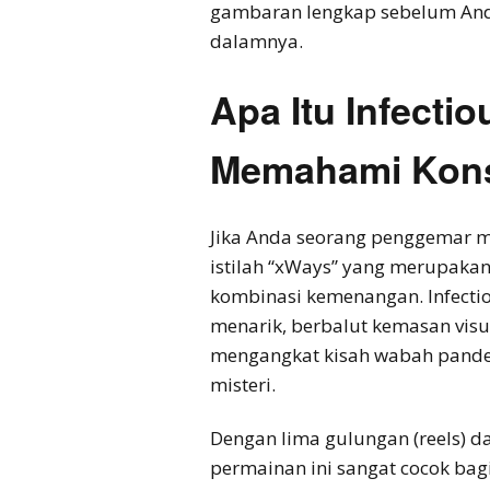
gambaran lengkap sebelum And
dalamnya.
Apa Itu Infecti
Memahami Kon
Jika Anda seorang penggemar me
istilah “xWays” yang merupaka
kombinasi kemenangan. Infect
menarik, berbalut kemasan visu
mengangkat kisah wabah pande
misteri.
Dengan lima gulungan (reels) 
permainan ini sangat cocok bagi