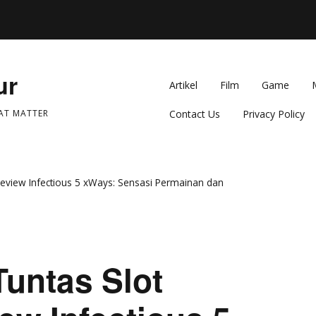
ur
Artikel
Film
Game
HAT MATTER
Contact Us
Privacy Policy
eview Infectious 5 xWays: Sensasi Permainan dan
untas Slot