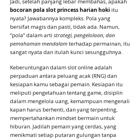
Jadi, setelah panjang lebar membahas, apakah
bocoran pola slot princess harian hoki
itu
nyata? Jawabannya kompleks. Pola yang
bersifat magis dan pasti, tidak ada. Namun,
“pola” dalam arti
strategi, pengelolaan, dan
pemahaman mendalam
terhadap permainan, itu
sangat nyata dan itulah kunci sesungguhnya.
Keberuntungan dalam slot online adalah
perpaduan antara peluang acak (RNG) dan
kesiapan kamu sebagai pemain. Kesiapan itu
meliputi pengetahuan tentang game, disiplin
dalam mengelola uang, kemampuan mengenali
kapan harus berhenti, dan yang terpenting,
mempertahankan mindset bermain untuk
hiburan. Jadilah pemain yang cerdas, yang
menikmati setiap putaran gulungan tanpa