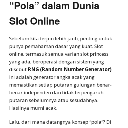
“Pola” dalam Dunia
Slot Online
Sebelum kita terjun lebih jauh, penting untuk
punya pemahaman dasar yang kuat. Slot
online, termasuk semua varian slot princess
yang ada, beroperasi dengan sistem yang
disebut
RNG (Random Number Generator)
.
Ini adalah generator angka acak yang
memastikan setiap putaran gulungan benar-
benar independen dan tidak terpengaruh
putaran sebelumnya atau sesudahnya.
Hasilnya murni acak.
Lalu, dari mana datangnya konsep “pola”? Di