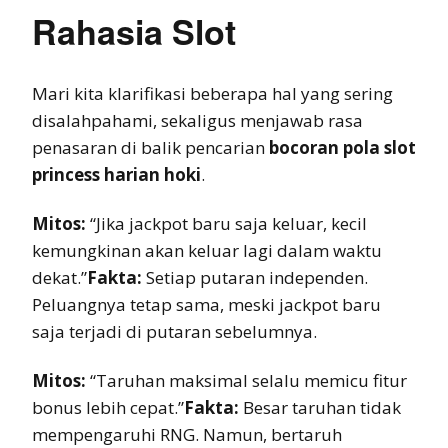
Rahasia Slot
Mari kita klarifikasi beberapa hal yang sering
disalahpahami, sekaligus menjawab rasa
penasaran di balik pencarian
bocoran pola slot
princess harian hoki
.
Mitos:
“Jika jackpot baru saja keluar, kecil
kemungkinan akan keluar lagi dalam waktu
dekat.”
Fakta:
Setiap putaran independen.
Peluangnya tetap sama, meski jackpot baru
saja terjadi di putaran sebelumnya.
Mitos:
“Taruhan maksimal selalu memicu fitur
bonus lebih cepat.”
Fakta:
Besar taruhan tidak
mempengaruhi RNG. Namun, bertaruh