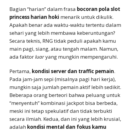
Bagian “harian” dalam frasa
bocoran pola slot
princess harian hoki
menarik untuk dikulik.
Apakah benar ada waktu-waktu tertentu dalam
sehari yang lebih membawa keberuntungan?
Secara teknis, RNG tidak peduli apakah kamu
main pagi, siang, atau tengah malam. Namun,
ada faktor
luar
yang mungkin mempengaruhi.
Pertama,
kondisi server dan traffic pemain
.
Pada jam-jam sepi (misalnya pagi hari kerja),
mungkin saja jumlah pemain aktif lebih sedikit.
Beberapa orang berteori bahwa peluang untuk
“menyentuh” kombinasi jackpot bisa berbeda,
meski ini tetap spekulatif dan tidak terbukti
secara ilmiah. Kedua, dan ini yang lebih krusial,
adalah
kondisi mental dan fokus kamu