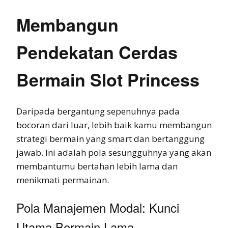
Membangun
Pendekatan Cerdas
Bermain Slot Princess
Daripada bergantung sepenuhnya pada
bocoran dari luar, lebih baik kamu membangun
strategi bermain yang smart dan bertanggung
jawab. Ini adalah pola sesungguhnya yang akan
membantumu bertahan lebih lama dan
menikmati permainan.
Pola Manajemen Modal: Kunci
Utama Bermain Lama