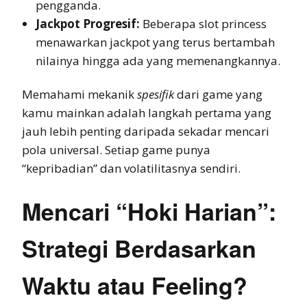
pengganda.
Jackpot Progresif:
Beberapa slot princess
menawarkan jackpot yang terus bertambah
nilainya hingga ada yang memenangkannya.
Memahami mekanik
spesifik
dari game yang
kamu mainkan adalah langkah pertama yang
jauh lebih penting daripada sekadar mencari
pola universal. Setiap game punya
“kepribadian” dan volatilitasnya sendiri.
Mencari “Hoki Harian”:
Strategi Berdasarkan
Waktu atau Feeling?