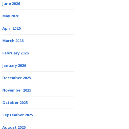
June 2026
May 2026
April 2026
March 2026
February 2026
January 2026
December 2025
November 2025
October 2025
September 2025
August 2025