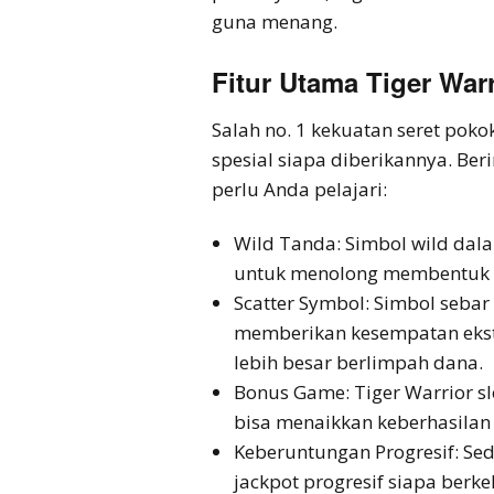
guna menang.
Fitur Utama Tiger War
Salah no. 1 kekuatan seret pokok
spesial siapa diberikannya. Be
perlu Anda pelajari:
Wild Tanda: Simbol wild dal
untuk menolong membentuk 
Scatter Symbol: Simbol seba
memberikan kesempatan eks
lebih besar berlimpah dana.
Bonus Game: Tiger Warrior 
bisa menaikkan keberhasilan
Keberuntungan Progresif: Sedi
jackpot progresif siapa ber