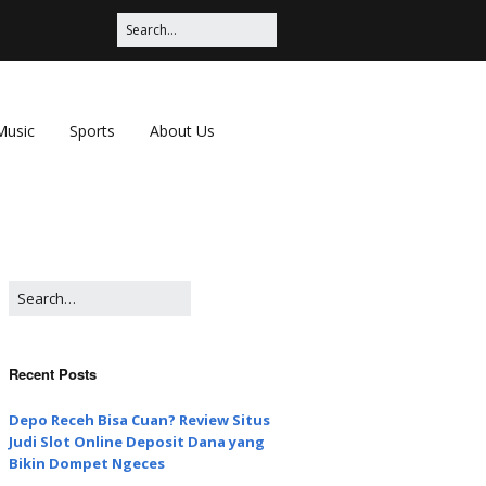
Music
Sports
About Us
Recent Posts
Depo Receh Bisa Cuan? Review Situs
Judi Slot Online Deposit Dana yang
Bikin Dompet Ngeces