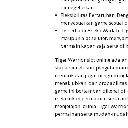
menggetarkan.
Fleksibilitas Pertaruhan: D
menyesuaikan game sesuai d
Tersedia di Aneka Wadah: Tig
maupun alat seluler, menya
bermain kapan saja serta di l
Tiger Warrior slot online adala
siapa menelusuri pengetahuan 
menarik dan juga menguntungkan
menakjubkan, dan probabilitas
game ini bertambah dikenal di k
melakukan permainan serta arif
menjelajahi dunia Tiger Warrior
permainan serta mudah-mudaha