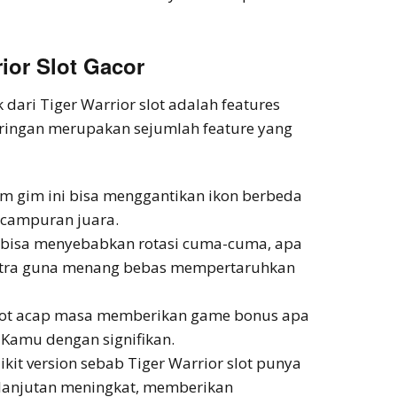
rior Slot Gacor
 dari Tiger Warrior slot adalah features
riringan merupakan sejumlah feature yang
am gim ini bisa menggantikan ikon berbeda
campuran juara.
r bisa menyebabkan rotasi cuma-cuma, apa
tra guna menang bebas mempertaruhkan
slot acap masa memberikan game bonus apa
 Kamu dengan signifikan.
kit version sebab Tiger Warrior slot punya
kelanjutan meningkat, memberikan