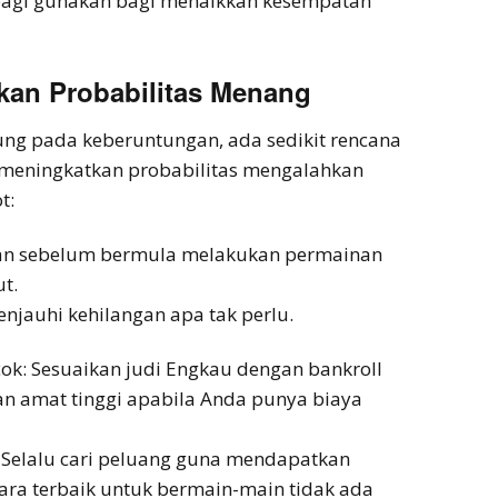
h bagi gunakan bagi menaikkan kesempatan
an Probabilitas Menang
ung pada keberuntungan, ada sedikit rencana
eningkatkan probabilitas mengalahkan
t:
garan sebelum bermula melakukan permainan
t.
njauhi kehilangan apa tak perlu.
ok: Sesuaikan judi Engkau dengan bankroll
n amat tinggi apabila Anda punya biaya
Selalu cari peluang guna mendapatkan
 cara terbaik untuk bermain-main tidak ada