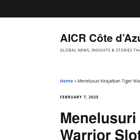
AICR Côte d’Az
GLOBAL NEWS, INSIGHTS & STORIES T
Home
»
Menelusuri Keajaiban Tiger War
FEBRUARY 7, 2025
Menelusuri 
Warrior Slo