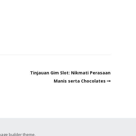
Tinjauan Gim Slot: Nikmati Perasaan
Manis serta Chocolates
page builder theme.