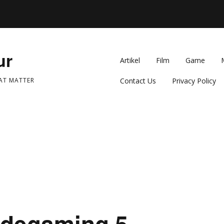
ur
Artikel
Film
Game
HAT MATTER
Contact Us
Privacy Policy
degaming 5