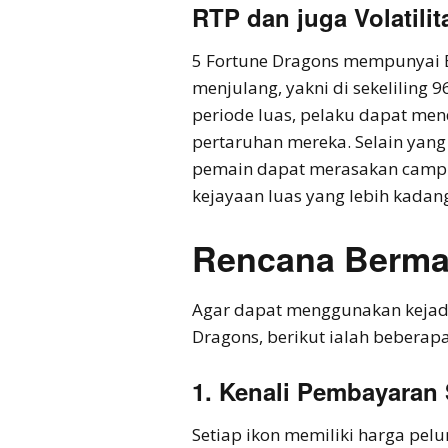
RTP dan juga Volatilit
5 Fortune Dragons mempunyai B
menjulang, yakni di sekeliling 
periode luas, pelaku dapat m
pertaruhan mereka. Selain yang it
pemain dapat merasakan campu
kejayaan luas yang lebih kadan
Rencana Berma
Agar dapat menggunakan kejad
Dragons, berikut ialah bebera
1. Kenali Pembayaran
Setiap ikon memiliki harga pelu