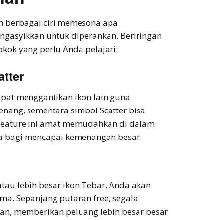
an berbagai ciri memesona apa
gasyikkan untuk diperankan. Beriringan
kok yang perlu Anda pelajari:
atter
apat menggantikan ikon lain guna
ang, sementara simbol Scatter bisa
Feature ini amat memudahkan di dalam
 bagi mencapai kemenangan besar.
tau lebih besar ikon Tebar, Anda akan
a. Sepanjang putaran free, segala
kan, memberikan peluang lebih besar besar