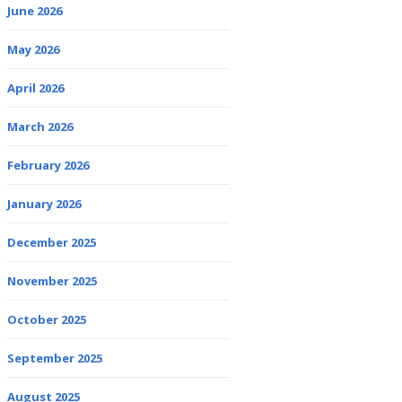
June 2026
May 2026
April 2026
March 2026
February 2026
January 2026
December 2025
November 2025
October 2025
September 2025
August 2025