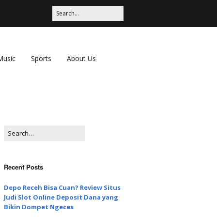
Music
Sports
About Us
Recent Posts
Depo Receh Bisa Cuan? Review Situs
Judi Slot Online Deposit Dana yang
Bikin Dompet Ngeces