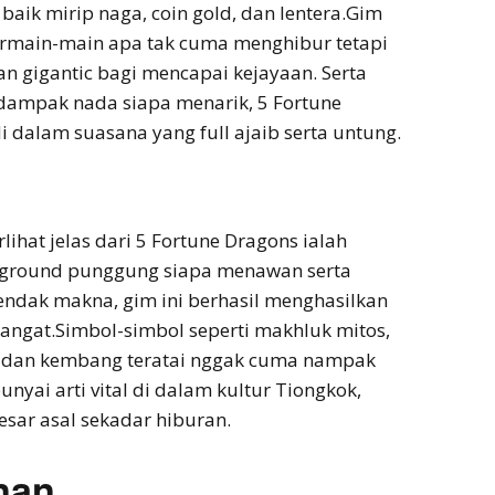
aik mirip naga, coin gold, dan lentera.Gim
rmain-main apa tak cuma menghibur tetapi
 gigantic bagi mencapai kejayaan. Serta
dampak nada siapa menarik, 5 Fortune
dalam suasana yang full ajaib serta untung.
rlihat jelas dari 5 Fortune Dragons ialah
ckground punggung siapa menawan serta
ndak makna, gim ini berhasil menghasilkan
ngat.Simbol-simbol seperti makhluk mitos,
 dan kembang teratai nggak cuma nampak
yai arti vital di dalam kultur Tiongkok,
sar asal sekadar hiburan.
nan