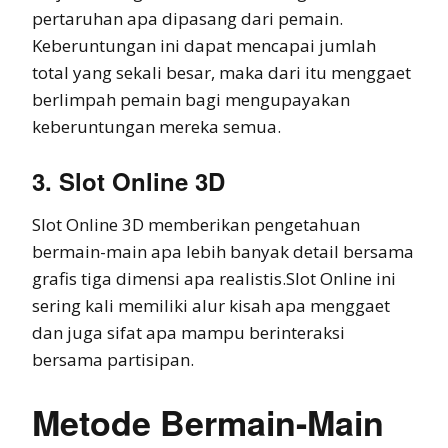
pertaruhan apa dipasang dari pemain.
Keberuntungan ini dapat mencapai jumlah
total yang sekali besar, maka dari itu menggaet
berlimpah pemain bagi mengupayakan
keberuntungan mereka semua.
3. Slot Online 3D
Slot Online 3D memberikan pengetahuan
bermain-main apa lebih banyak detail bersama
grafis tiga dimensi apa realistis.Slot Online ini
sering kali memiliki alur kisah apa menggaet
dan juga sifat apa mampu berinteraksi
bersama partisipan.
Metode Bermain-Main