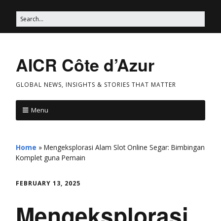
AICR Côte d’Azur
GLOBAL NEWS, INSIGHTS & STORIES THAT MATTER
Menu
Home
»
Mengeksplorasi Alam Slot Online Segar: Bimbingan
Komplet guna Pemain
FEBRUARY 13, 2025
Mengeksplorasi