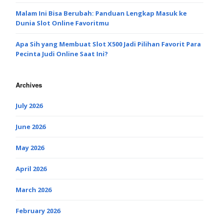
Malam Ini Bisa Berubah: Panduan Lengkap Masuk ke
Dunia Slot Online Favoritmu
Apa Sih yang Membuat Slot X500 Jadi Pilihan Favorit Para
Pecinta Judi Online Saat Ini?
Archives
July 2026
June 2026
May 2026
April 2026
March 2026
February 2026