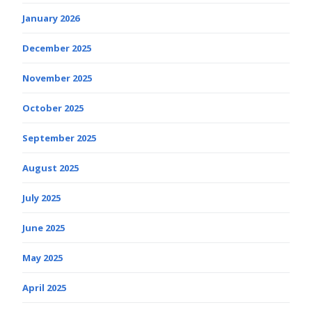
January 2026
December 2025
November 2025
October 2025
September 2025
August 2025
July 2025
June 2025
May 2025
April 2025