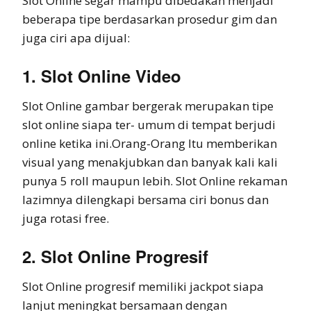
Slot Online segar mampu dibedakan menjadi
beberapa tipe berdasarkan prosedur gim dan
juga ciri apa dijual:
1. Slot Online Video
Slot Online gambar bergerak merupakan tipe
slot online siapa ter- umum di tempat berjudi
online ketika ini.Orang-Orang Itu memberikan
visual yang menakjubkan dan banyak kali kali
punya 5 roll maupun lebih. Slot Online rekaman
lazimnya dilengkapi bersama ciri bonus dan
juga rotasi free.
2. Slot Online Progresif
Slot Online progresif memiliki jackpot siapa
lanjut meningkat bersamaan dengan