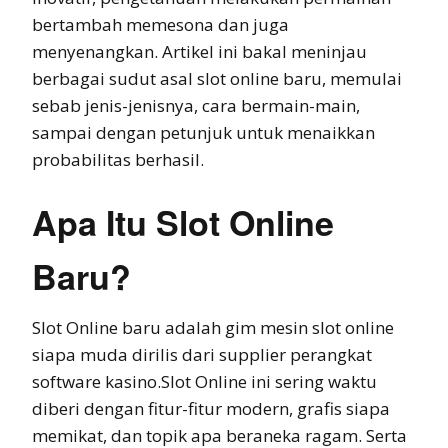
bertambah memesona dan juga
menyenangkan. Artikel ini bakal meninjau
berbagai sudut asal slot online baru, memulai
sebab jenis-jenisnya, cara bermain-main,
sampai dengan petunjuk untuk menaikkan
probabilitas berhasil.
Apa Itu Slot Online
Baru?
Slot Online baru adalah gim mesin slot online
siapa muda dirilis dari supplier perangkat
software kasino.Slot Online ini sering waktu
diberi dengan fitur-fitur modern, grafis siapa
memikat, dan topik apa beraneka ragam. Serta