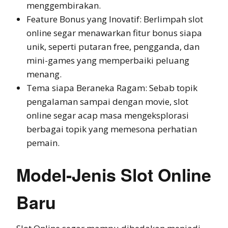
menggembirakan.
Feature Bonus yang Inovatif: Berlimpah slot
online segar menawarkan fitur bonus siapa
unik, seperti putaran free, pengganda, dan
mini-games yang memperbaiki peluang
menang.
Tema siapa Beraneka Ragam: Sebab topik
pengalaman sampai dengan movie, slot
online segar acap masa mengeksplorasi
berbagai topik yang memesona perhatian
pemain.
Model-Jenis Slot Online
Baru