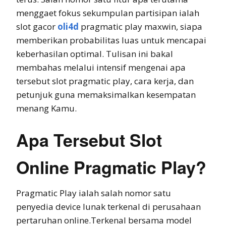
menggaet fokus sekumpulan partisipan ialah
slot gacor
oli4d
pragmatic play maxwin, siapa
memberikan probabilitas luas untuk mencapai
keberhasilan optimal. Tulisan ini bakal
membahas melalui intensif mengenai apa
tersebut slot pragmatic play, cara kerja, dan
petunjuk guna memaksimalkan kesempatan
menang Kamu.
Apa Tersebut Slot
Online Pragmatic Play?
Pragmatic Play ialah salah nomor satu
penyedia device lunak terkenal di perusahaan
pertaruhan online.Terkenal bersama model