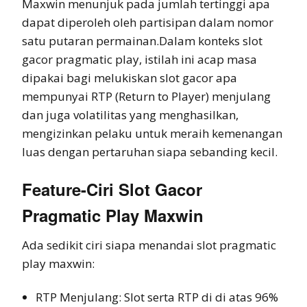
Maxwin menunjuk pada jumlah tertinggi apa
dapat diperoleh oleh partisipan dalam nomor
satu putaran permainan.Dalam konteks slot
gacor pragmatic play, istilah ini acap masa
dipakai bagi melukiskan slot gacor apa
mempunyai RTP (Return to Player) menjulang
dan juga volatilitas yang menghasilkan,
mengizinkan pelaku untuk meraih kemenangan
luas dengan pertaruhan siapa sebanding kecil.
Feature-Ciri Slot Gacor
Pragmatic Play Maxwin
Ada sedikit ciri siapa menandai slot pragmatic
play maxwin:
RTP Menjulang: Slot serta RTP di di atas 96%