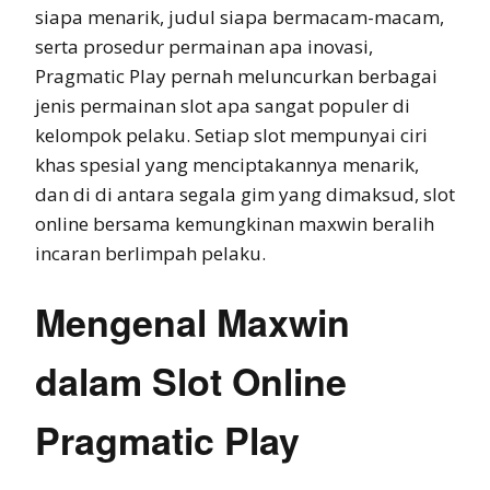
siapa menarik, judul siapa bermacam-macam,
serta prosedur permainan apa inovasi,
Pragmatic Play pernah meluncurkan berbagai
jenis permainan slot apa sangat populer di
kelompok pelaku. Setiap slot mempunyai ciri
khas spesial yang menciptakannya menarik,
dan di di antara segala gim yang dimaksud, slot
online bersama kemungkinan maxwin beralih
incaran berlimpah pelaku.
Mengenal Maxwin
dalam Slot Online
Pragmatic Play