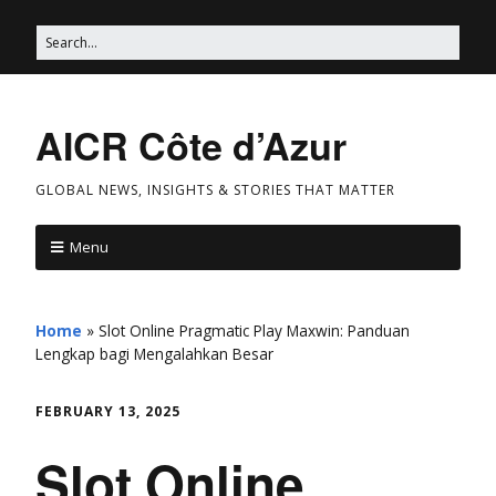
AICR Côte d’Azur
GLOBAL NEWS, INSIGHTS & STORIES THAT MATTER
Menu
Home
»
Slot Online Pragmatic Play Maxwin: Panduan
Lengkap bagi Mengalahkan Besar
FEBRUARY 13, 2025
Slot Online