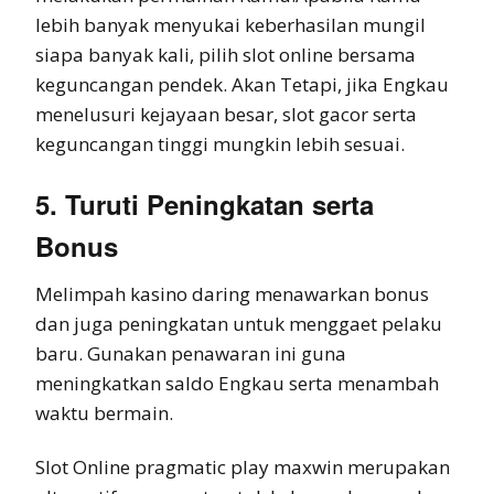
lebih banyak menyukai keberhasilan mungil
siapa banyak kali, pilih slot online bersama
keguncangan pendek. Akan Tetapi, jika Engkau
menelusuri kejayaan besar, slot gacor serta
keguncangan tinggi mungkin lebih sesuai.
5. Turuti Peningkatan serta
Bonus
Melimpah kasino daring menawarkan bonus
dan juga peningkatan untuk menggaet pelaku
baru. Gunakan penawaran ini guna
meningkatkan saldo Engkau serta menambah
waktu bermain.
Slot Online pragmatic play maxwin merupakan