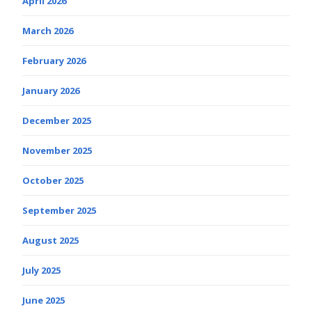
April 2026
March 2026
February 2026
January 2026
December 2025
November 2025
October 2025
September 2025
August 2025
July 2025
June 2025