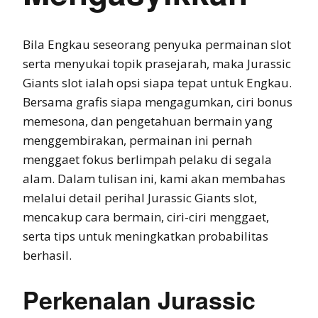
Bila Engkau seseorang penyuka permainan slot
serta menyukai topik prasejarah, maka Jurassic
Giants slot ialah opsi siapa tepat untuk Engkau.
Bersama grafis siapa mengagumkan, ciri bonus
memesona, dan pengetahuan bermain yang
menggembirakan, permainan ini pernah
menggaet fokus berlimpah pelaku di segala
alam. Dalam tulisan ini, kami akan membahas
melalui detail perihal Jurassic Giants slot,
mencakup cara bermain, ciri-ciri menggaet,
serta tips untuk meningkatkan probabilitas
berhasil.
Perkenalan Jurassic