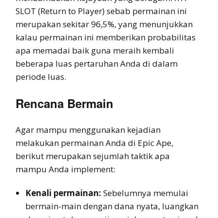
SLOT (Return to Player) sebab permainan ini
merupakan sekitar 96,5%, yang menunjukkan
kalau permainan ini memberikan probabilitas
apa memadai baik guna meraih kembali
beberapa luas pertaruhan Anda di dalam
periode luas.
Rencana Bermain
Agar mampu menggunakan kejadian
melakukan permainan Anda di Epic Ape,
berikut merupakan sejumlah taktik apa
mampu Anda implement:
Kenali permainan:
Sebelumnya memulai
bermain-main dengan dana nyata, luangkan