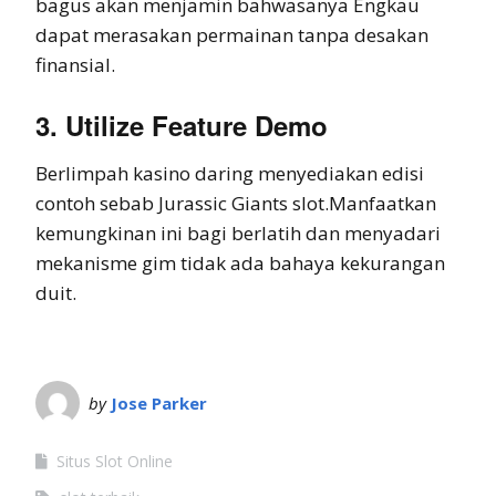
bagus akan menjamin bahwasanya Engkau
dapat merasakan permainan tanpa desakan
finansial.
3. Utilize Feature Demo
Berlimpah kasino daring menyediakan edisi
contoh sebab Jurassic Giants slot.Manfaatkan
kemungkinan ini bagi berlatih dan menyadari
mekanisme gim tidak ada bahaya kekurangan
duit.
by
Jose Parker
Situs Slot Online