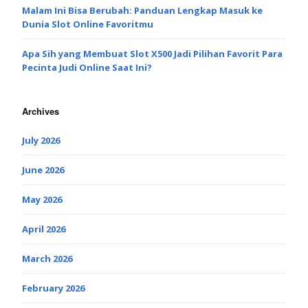
Malam Ini Bisa Berubah: Panduan Lengkap Masuk ke
Dunia Slot Online Favoritmu
Apa Sih yang Membuat Slot X500 Jadi Pilihan Favorit Para
Pecinta Judi Online Saat Ini?
Archives
July 2026
June 2026
May 2026
April 2026
March 2026
February 2026