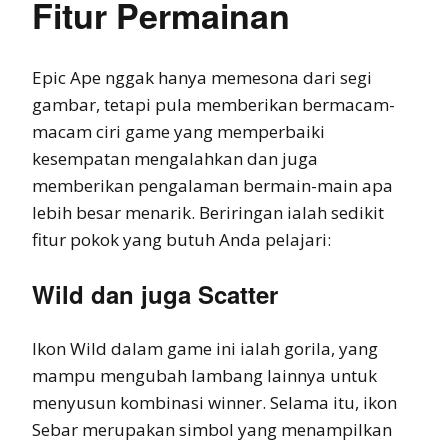
Fitur Permainan
Epic Ape nggak hanya memesona dari segi
gambar, tetapi pula memberikan bermacam-
macam ciri game yang memperbaiki
kesempatan mengalahkan dan juga
memberikan pengalaman bermain-main apa
lebih besar menarik. Beriringan ialah sedikit
fitur pokok yang butuh Anda pelajari:
Wild dan juga Scatter
Ikon Wild dalam game ini ialah gorila, yang
mampu mengubah lambang lainnya untuk
menyusun kombinasi winner. Selama itu, ikon
Sebar merupakan simbol yang menampilkan