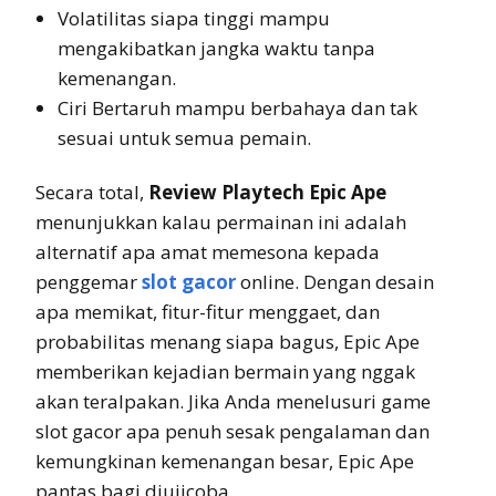
Volatilitas siapa tinggi mampu
mengakibatkan jangka waktu tanpa
kemenangan.
Ciri Bertaruh mampu berbahaya dan tak
sesuai untuk semua pemain.
Secara total,
Review Playtech Epic Ape
menunjukkan kalau permainan ini adalah
alternatif apa amat memesona kepada
penggemar
slot gacor
online. Dengan desain
apa memikat, fitur-fitur menggaet, dan
probabilitas menang siapa bagus, Epic Ape
memberikan kejadian bermain yang nggak
akan teralpakan. Jika Anda menelusuri game
slot gacor apa penuh sesak pengalaman dan
kemungkinan kemenangan besar, Epic Ape
pantas bagi diujicoba.