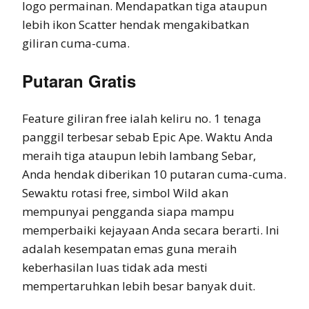
logo permainan. Mendapatkan tiga ataupun
lebih ikon Scatter hendak mengakibatkan
giliran cuma-cuma.
Putaran Gratis
Feature giliran free ialah keliru no. 1 tenaga
panggil terbesar sebab Epic Ape. Waktu Anda
meraih tiga ataupun lebih lambang Sebar,
Anda hendak diberikan 10 putaran cuma-cuma.
Sewaktu rotasi free, simbol Wild akan
mempunyai pengganda siapa mampu
memperbaiki kejayaan Anda secara berarti. Ini
adalah kesempatan emas guna meraih
keberhasilan luas tidak ada mesti
mempertaruhkan lebih besar banyak duit.