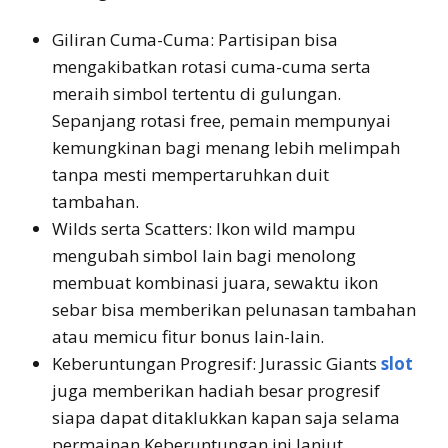
Giliran Cuma-Cuma: Partisipan bisa
mengakibatkan rotasi cuma-cuma serta
meraih simbol tertentu di gulungan.
Sepanjang rotasi free, pemain mempunyai
kemungkinan bagi menang lebih melimpah
tanpa mesti mempertaruhkan duit
tambahan.
Wilds serta Scatters: Ikon wild mampu
mengubah simbol lain bagi menolong
membuat kombinasi juara, sewaktu ikon
sebar bisa memberikan pelunasan tambahan
atau memicu fitur bonus lain-lain.
Keberuntungan Progresif: Jurassic Giants
slot
juga memberikan hadiah besar progresif
siapa dapat ditaklukkan kapan saja selama
permainan.Keberuntungan ini lanjut