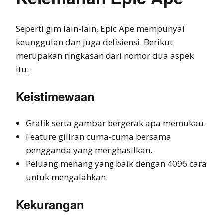
Seperti gim lain-lain, Epic Ape mempunyai
keunggulan dan juga defisiensi. Berikut
merupakan ringkasan dari nomor dua aspek
itu:
Keistimewaan
Grafik serta gambar bergerak apa memukau.
Feature giliran cuma-cuma bersama
pengganda yang menghasilkan.
Peluang menang yang baik dengan 4096 cara
untuk mengalahkan.
Kekurangan