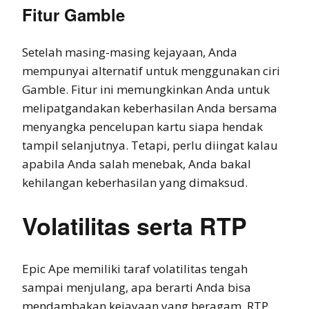
Fitur Gamble
Setelah masing-masing kejayaan, Anda
mempunyai alternatif untuk menggunakan ciri
Gamble. Fitur ini memungkinkan Anda untuk
melipatgandakan keberhasilan Anda bersama
menyangka pencelupan kartu siapa hendak
tampil selanjutnya. Tetapi, perlu diingat kalau
apabila Anda salah menebak, Anda bakal
kehilangan keberhasilan yang dimaksud.
Volatilitas serta RTP
Epic Ape memiliki taraf volatilitas tengah
sampai menjulang, apa berarti Anda bisa
mendambakan kejayaan yang beragam. RTP