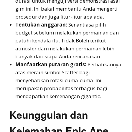
durasi untuk menguji versi demonstrasi asal
gim ini. Ini bakal membantu Anda mengerti
prosedur dan juga fitur-fitur apa ada.
Tentukan anggaran:
Senantiasa pilih
budget sebelum melakukan permainan dan
patuhi kendala itu. Tidak Boleh terikut
atmosfer dan melakukan permainan lebih
banyak dari siapa Anda rencanakan.
Manfaatkan putaran gratis:
Perhatikannya
atas meraih simbol Scatter bagi
menyebabkan rotasi cuma-cuma. Ini
merupakan probabilitas terbagus bagi
mendapatkan kemenangan gigantic.
Keunggulan dan
Kelemahan Epic Ape