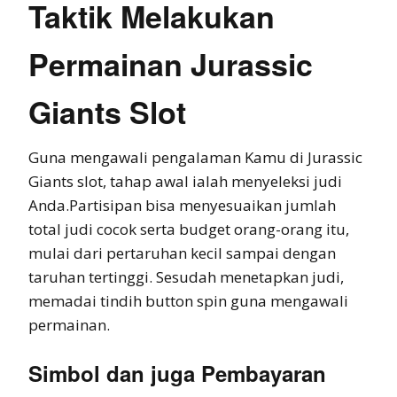
Taktik Melakukan
Permainan Jurassic
Giants Slot
Guna mengawali pengalaman Kamu di Jurassic
Giants slot, tahap awal ialah menyeleksi judi
Anda.Partisipan bisa menyesuaikan jumlah
total judi cocok serta budget orang-orang itu,
mulai dari pertaruhan kecil sampai dengan
taruhan tertinggi. Sesudah menetapkan judi,
memadai tindih button spin guna mengawali
permainan.
Simbol dan juga Pembayaran