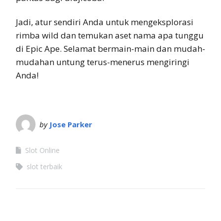
Jadi, atur sendiri Anda untuk mengeksplorasi
rimba wild dan temukan aset nama apa tunggu
di Epic Ape. Selamat bermain-main dan mudah-
mudahan untung terus-menerus mengiringi
Anda!
by
Jose Parker
Slot Online
slot terbaik