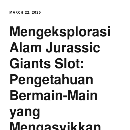
MARCH 22, 2025
Mengeksplorasi
Alam Jurassic
Giants Slot:
Pengetahuan
Bermain-Main
yang
Mengasyikkan