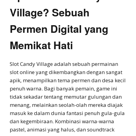
Village? Sebuah
Permen Digital yang
Memikat Hati
Slot Candy Village adalah sebuah permainan
slot online yang dikembangkan dengan sangat
apik, menampilkan tema permen dan desa kecil
penuh warna. Bagi banyak pemain, game ini
tidak sekadar tentang memutar gulungan dan
menang, melainkan seolah-olah mereka diajak
masuk ke dalam dunia fantasi penuh gula-gula
dan kegembiraan. Kombinasi warna-warna
pastel, animasi yang halus, dan soundtrack