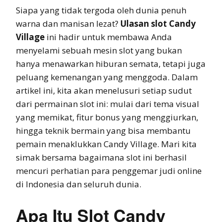
Siapa yang tidak tergoda oleh dunia penuh
warna dan manisan lezat?
Ulasan slot Candy
Village
ini hadir untuk membawa Anda
menyelami sebuah mesin slot yang bukan
hanya menawarkan hiburan semata, tetapi juga
peluang kemenangan yang menggoda. Dalam
artikel ini, kita akan menelusuri setiap sudut
dari permainan slot ini: mulai dari tema visual
yang memikat, fitur bonus yang menggiurkan,
hingga teknik bermain yang bisa membantu
pemain menaklukkan Candy Village. Mari kita
simak bersama bagaimana slot ini berhasil
mencuri perhatian para penggemar judi online
di Indonesia dan seluruh dunia.
Apa Itu Slot Candy