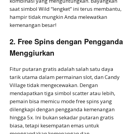
kombinasi yang menguntungkan. Bayangkan
saat simbol Wild “lengket” ini terus membantu,
hampir tidak mungkin Anda melewatkan
kemenangan besar!
2. Free Spins dengan Pengganda
Menggiurkan
Fitur putaran gratis adalah salah satu daya
tarik utama dalam permainan slot, dan Candy
Village tidak mengecewakan. Dengan
mendapatkan tiga simbol scatter atau lebih,
pemain bisa memicu mode free spins yang
dilengkapi dengan pengganda kemenangan
hingga 5x. Ini bukan sekadar putaran gratis
biasa, tetapi kesempatan emas untuk
menggandakan kemenangan dan