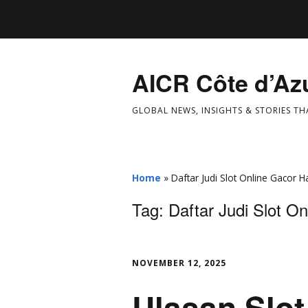
AICR Côte d’Az
GLOBAL NEWS, INSIGHTS & STORIES T
Home
»
Daftar Judi Slot Online Gacor Har
Tag:
Daftar Judi Slot On
NOVEMBER 12, 2025
Ulasan Slot