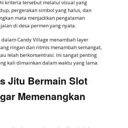
kriteria tersebut melalui visual yang
idup, pergerakan simbol yang halus, dan
angkan mata menjadikan pengalaman
-jalan di desa permen yang nyata.
ck dalam Candy Village menambah layer
 yang ringan dan ritmis menambah semangat,
u lelah berkonsentrasi. Ini sangat penting
ing kali dimainkan dalam waktu yang lama.
ps Jitu Bermain Slot
 Agar Memenangkan