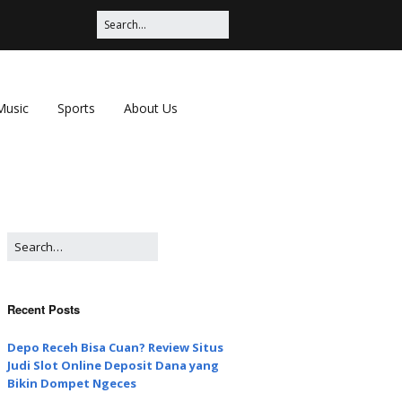
Music
Sports
About Us
Recent Posts
Depo Receh Bisa Cuan? Review Situs
Judi Slot Online Deposit Dana yang
Bikin Dompet Ngeces