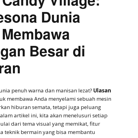
esona Dunia
g Membawa
gan Besar di
ran
dunia penuh warna dan manisan lezat?
Ulasan
ntuk membawa Anda menyelami sebuah mesin
kan hiburan semata, tetapi juga peluang
m artikel ini, kita akan menelusuri setiap
ulai dari tema visual yang memikat, fitur
ga teknik bermain yang bisa membantu