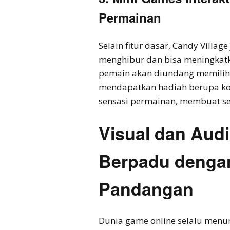
Permainan
Selain fitur dasar, Candy Villa
menghibur dan bisa meningkatka
pemain akan diundang memilih 
mendapatkan hadiah berupa ko
sensasi permainan, membuat set
Visual dan Audi
Berpadu denga
Pandangan
Dunia game online selalu menun