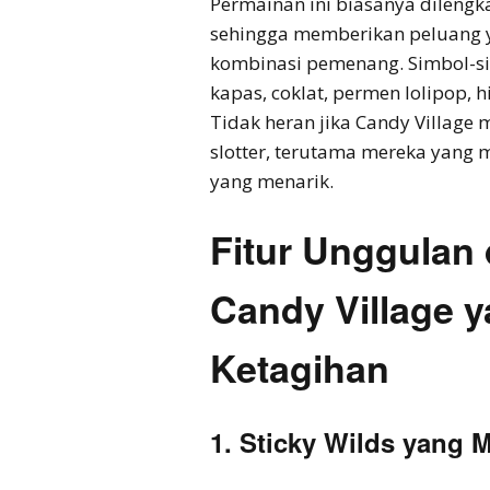
Permainan ini biasanya dilengk
sehingga memberikan peluang 
kombinasi pemenang. Simbol-si
kapas, coklat, permen lolipop
Tidak heran jika Candy Village
slotter, terutama mereka yang 
yang menarik.
Fitur Unggulan 
Candy Village 
Ketagihan
1. Sticky Wilds yang